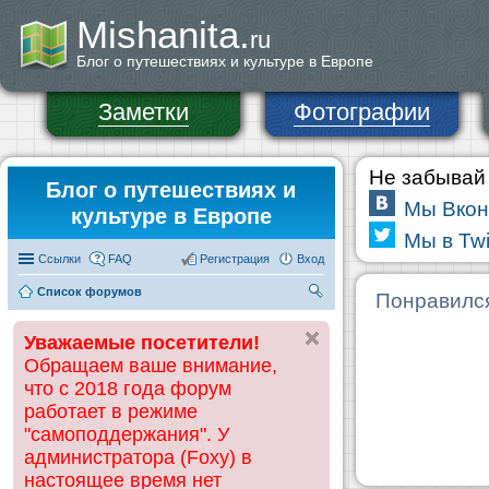
Mishanita.
ru
Блог о путешествиях и культуре в Европе
Заметки
Фотографии
Не забывай 
Блог о путешествиях и
Мы Вкон
культуре в Европе
Мы в Twi
Ссылки
FAQ
Регистрация
Вход
Список форумов
П
Понравилс
ои
Уважаемые посетители!
ск
Обращаем ваше внимание,
что с 2018 года форум
работает в режиме
"самоподдержания". У
администратора (Foxy) в
настоящее время нет