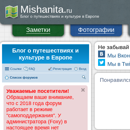
Mishanita.
ru
Блог о путешествиях и культуре в Европе
Заметки
Фотографии
Не забывай 
Блог о путешествиях и
Мы Вкон
культуре в Европе
Мы в Twi
Ссылки
FAQ
Регистрация
Вход
Список форумов
П
Понравилс
ои
Уважаемые посетители!
ск
Обращаем ваше внимание,
что с 2018 года форум
работает в режиме
"самоподдержания". У
администратора (Foxy) в
настоящее время нет