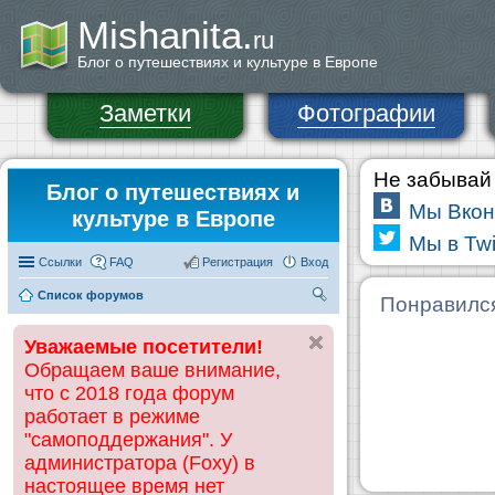
Mishanita.
ru
Блог о путешествиях и культуре в Европе
Заметки
Фотографии
Не забывай 
Блог о путешествиях и
Мы Вкон
культуре в Европе
Мы в Twi
Ссылки
FAQ
Регистрация
Вход
Список форумов
П
Понравилс
ои
Уважаемые посетители!
ск
Обращаем ваше внимание,
что с 2018 года форум
работает в режиме
"самоподдержания". У
администратора (Foxy) в
настоящее время нет