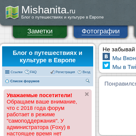
Mishanita.
ru
Блог о путешествиях и культуре в Европе
Заметки
Фотографии
Не забывай 
Блог о путешествиях и
Мы Вкон
культуре в Европе
Мы в Twi
Ссылки
FAQ
Регистрация
Вход
Список форумов
П
Понравилс
ои
Уважаемые посетители!
ск
Обращаем ваше внимание,
что с 2018 года форум
работает в режиме
"самоподдержания". У
администратора (Foxy) в
настоящее время нет