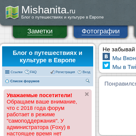
Mishanita.
ru
Блог о путешествиях и культуре в Европе
Заметки
Фотографии
Не забывай 
Блог о путешествиях и
Мы Вкон
культуре в Европе
Мы в Twi
Ссылки
FAQ
Регистрация
Вход
Список форумов
П
Понравилс
ои
Уважаемые посетители!
ск
Обращаем ваше внимание,
что с 2018 года форум
работает в режиме
"самоподдержания". У
администратора (Foxy) в
настоящее время нет