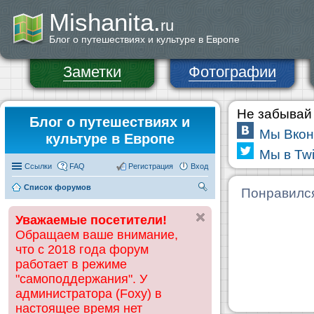
Mishanita.
ru
Блог о путешествиях и культуре в Европе
Заметки
Фотографии
Не забывай 
Блог о путешествиях и
Мы Вкон
культуре в Европе
Мы в Twi
Ссылки
FAQ
Регистрация
Вход
Список форумов
П
Понравилс
ои
Уважаемые посетители!
ск
Обращаем ваше внимание,
что с 2018 года форум
работает в режиме
"самоподдержания". У
администратора (Foxy) в
настоящее время нет