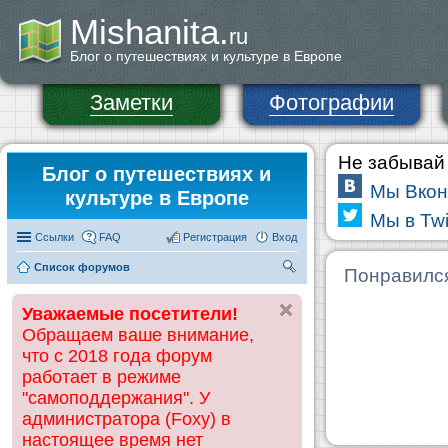
Mishanita.
ru
Блог о путешествиях и культуре в Европе
Заметки
Фотографии
Не забывай 
Блог о путешествиях и
Мы Вкон
культуре в Европе
Мы в Twi
Ссылки
FAQ
Регистрация
Вход
Список форумов
П
Понравилс
ои
Уважаемые посетители!
ск
Обращаем ваше внимание,
что с 2018 года форум
работает в режиме
"самоподдержания". У
администратора (Foxy) в
настоящее время нет