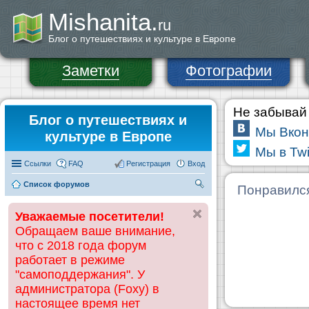
Mishanita.
ru
Блог о путешествиях и культуре в Европе
Заметки
Фотографии
Не забывай 
Блог о путешествиях и
Мы Вкон
культуре в Европе
Мы в Twi
Ссылки
FAQ
Регистрация
Вход
Список форумов
П
Понравилс
ои
Уважаемые посетители!
ск
Обращаем ваше внимание,
что с 2018 года форум
работает в режиме
"самоподдержания". У
администратора (Foxy) в
настоящее время нет