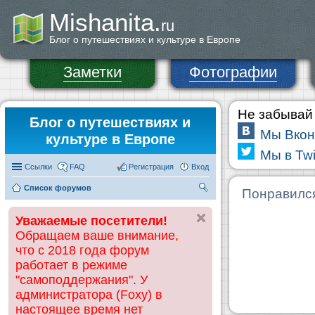
Mishanita.
ru
Блог о путешествиях и культуре в Европе
Заметки
Фотографии
Не забывай 
Блог о путешествиях и
Мы Вкон
культуре в Европе
Мы в Twi
Ссылки
FAQ
Регистрация
Вход
Список форумов
П
Понравилс
ои
Уважаемые посетители!
ск
Обращаем ваше внимание,
что с 2018 года форум
работает в режиме
"самоподдержания". У
администратора (Foxy) в
настоящее время нет