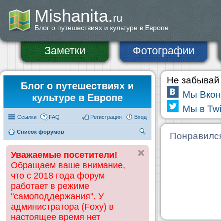
Mishanita.
ru
Блог о путешествиях и культуре в Европе
Заметки
Фотографии
Не забывай 
Блог о путешествиях и
Мы Вкон
культуре в Европе
Мы в Twi
Ссылки
FAQ
Регистрация
Вход
Список форумов
П
Понравилс
ои
Уважаемые посетители!
ск
Обращаем ваше внимание,
что с 2018 года форум
работает в режиме
"самоподдержания". У
администратора (Foxy) в
настоящее время нет