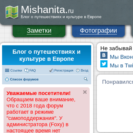
Mishanita.
ru
Блог о путешествиях и культуре в Европе
Заметки
Фотографии
Не забывай 
Блог о путешествиях и
Мы Вкон
культуре в Европе
Мы в Twi
Ссылки
FAQ
Регистрация
Вход
Список форумов
П
Понравилс
ои
Уважаемые посетители!
ск
Обращаем ваше внимание,
что с 2018 года форум
работает в режиме
"самоподдержания". У
администратора (Foxy) в
настоящее время нет