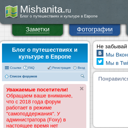
Mishanita.
ru
Блог о путешествиях и культуре в Европе
Заметки
Фотографии
Не забывай 
Блог о путешествиях и
Мы Вкон
культуре в Европе
Мы в Twi
Ссылки
FAQ
Регистрация
Вход
Список форумов
П
Понравилс
ои
Уважаемые посетители!
ск
Обращаем ваше внимание,
что с 2018 года форум
работает в режиме
"самоподдержания". У
администратора (Foxy) в
настоящее время нет