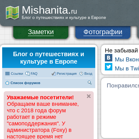
Mishanita.
ru
Блог о путешествиях и культуре в Европе
Заметки
Фотографии
Не забывай 
Блог о путешествиях и
Мы Вкон
культуре в Европе
Мы в Twi
Ссылки
FAQ
Регистрация
Вход
Список форумов
П
Понравилс
ои
Уважаемые посетители!
ск
Обращаем ваше внимание,
что с 2018 года форум
работает в режиме
"самоподдержания". У
администратора (Foxy) в
настоящее время нет