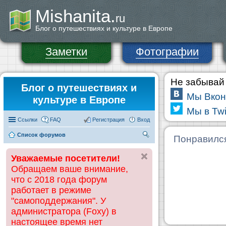
Mishanita.
ru
Блог о путешествиях и культуре в Европе
Заметки
Фотографии
Не забывай 
Блог о путешествиях и
Мы Вкон
культуре в Европе
Мы в Twi
Ссылки
FAQ
Регистрация
Вход
Список форумов
П
Понравилс
ои
Уважаемые посетители!
ск
Обращаем ваше внимание,
что с 2018 года форум
работает в режиме
"самоподдержания". У
администратора (Foxy) в
настоящее время нет