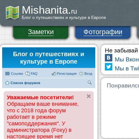
Mishanita.
ru
Блог о путешествиях и культуре в Европе
Заметки
Фотографии
Не забывай 
Блог о путешествиях и
Мы Вкон
культуре в Европе
Мы в Twi
Ссылки
FAQ
Регистрация
Вход
Список форумов
П
Понравилс
ои
Уважаемые посетители!
ск
Обращаем ваше внимание,
что с 2018 года форум
работает в режиме
"самоподдержания". У
администратора (Foxy) в
настоящее время нет