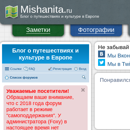
Mishanita.
ru
Блог о путешествиях и культуре в Европе
Заметки
Фотографии
Не забывай 
Блог о путешествиях и
Мы Вкон
культуре в Европе
Мы в Twi
Ссылки
FAQ
Регистрация
Вход
Список форумов
П
Понравилс
ои
Уважаемые посетители!
ск
Обращаем ваше внимание,
что с 2018 года форум
работает в режиме
"самоподдержания". У
администратора (Foxy) в
настоящее время нет