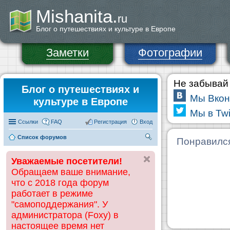
Mishanita.
ru
Блог о путешествиях и культуре в Европе
Заметки
Фотографии
Не забывай 
Блог о путешествиях и
Мы Вкон
культуре в Европе
Мы в Twi
Ссылки
FAQ
Регистрация
Вход
Список форумов
П
Понравилс
ои
Уважаемые посетители!
ск
Обращаем ваше внимание,
что с 2018 года форум
работает в режиме
"самоподдержания". У
администратора (Foxy) в
настоящее время нет