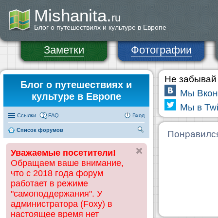
Mishanita.
ru
Блог о путешествиях и культуре в Европе
Заметки
Фотографии
Не забывай 
Блог о путешествиях и
Мы Вкон
культуре в Европе
Мы в Twi
Ссылки
FAQ
Вход
Список форумов
П
Понравилс
ои
Уважаемые посетители!
ск
Обращаем ваше внимание,
что с 2018 года форум
работает в режиме
"самоподдержания". У
администратора (Foxy) в
настоящее время нет