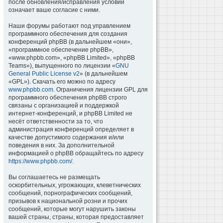
после обновления/исправления условий
означает ваше согласие с ними.
Наши форумы работают под управлением
программного обеспечения для создания
конференций phpBB (в дальнейшем «они»,
«программное обеспечение phpBB»,
«www.phpbb.com», «phpBB Limited», «phpBB
Teams»), выпущенного по лицензии «
GNU
General Public License v2
» (в дальнейшем
«GPL»). Скачать его можно по адресу
www.phpbb.com
. Ограничения лицензии GPL для
программного обеспечения phpBB строго
связаны с организацией и поддержкой
интернет-конференций, и phpBB Limited не
несёт ответственности за то, что
администрация конференций определяет в
качестве допустимого содержания и/или
поведения в них. За дополнительной
информацией о phpBB обращайтесь по адресу
https://www.phpbb.com/
.
Вы соглашаетесь не размещать
оскорбительных, угрожающих, клеветнических
сообщений, порнографических сообщений,
призывов к национальной розни и прочих
сообщений, которые могут нарушить законы
вашей страны, страны, которая предоставляет