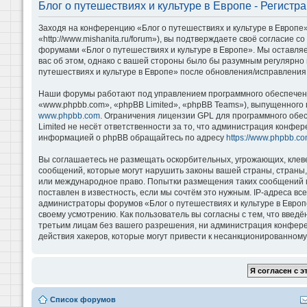
Блог о путешествиях и культуре в Европе - Регистр
Заходя на конференцию «Блог о путешествиях и культуре в Европе»
«http://www.mishanita.ru/forum»), вы подтверждаете своё согласие 
форумами «Блог о путешествиях и культуре в Европе». Мы оставляе
вас об этом, однако с вашей стороны было бы разумным регулярно 
путешествиях и культуре в Европе» после обновления/исправления 
Наши форумы работают под управлением программного обеспечени
«www.phpbb.com», «phpBB Limited», «phpBB Teams»), выпущенного 
www.phpbb.com
. Ограничения лицензии GPL для программного обе
Limited не несёт ответственности за то, что администрация конфе
информацией о phpBB обращайтесь по адресу
https://www.phpbb.co
Вы соглашаетесь не размещать оскорбительных, угрожающих, клев
сообщений, которые могут нарушить законы вашей страны, страны, 
или международное право. Попытки размещения таких сообщений м
поставлен в известность, если мы сочтём это нужным. IP-адреса в
администраторы форумов «Блог о путешествиях и культуре в Европ
своему усмотрению. Как пользователь вы согласны с тем, что введ
третьим лицам без вашего разрешения, ни администрация конференц
действия хакеров, которые могут привести к несанкционированному 
Список форумов