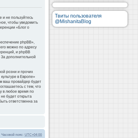
Твиты пользователя
е и не пользуйтесь
@MishanitaBlog
ное, чтобы уведомить
ференции «Блог о
беспечение phpBB»,
 его можно по адресу
еренций, и phpBB
. За дополнительной
ой розни и прочих
 культуре в Европе»
м ваш провайдер будет
оглашаетесь с тем, что
у в любое время по
 не будет открыта
быть ответственна за
Часовой пояс:
UTC+04:00