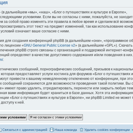
ация
 (в дальнейшем «мы», «наш», «Блог о путешествиях и культуре в Европе»,
со следующими условиями. Если вы не согласны с ними, пожалуйста, не заходит
м за собой право изменять эти правила в любое время и сделаем всё возмож
просматривать этот текст на предмет изменений, так как использование кон
условий означает ваше согласие с ними.
я для создания конференций phpBB (в дальнейшем «они», «программное о
по лицензии «
GNU General Public License v2
» (в дальнейшем «GPL»). Скачать
спечения phpBB строго связаны с организацией и поддержкой интернет-конф
ренций определяет в качестве допустимого содержания и/или поведения в них
m/
.
етнических сообщений, порнографических сообщений, призывов к национальн
которая предоставляет услуги хостинга для форумов «Блог о путешествиях и
огут привести к вашему немедленному отключению от конференции, при это
сех сообщений сохраняются для возможности проведения такой политики. Вы с
е» имеют право удалить, отредактировать, перенести или закрыть любую тем
ённая вами информация будет храниться в базе данных. Хотя эта информация
ии «Блог о путешествиях и культуре в Европе», ни phpBB Limited не может 
доступу к ней.
Связаться с администрацией
Наша команда
Удалить cookies конференции