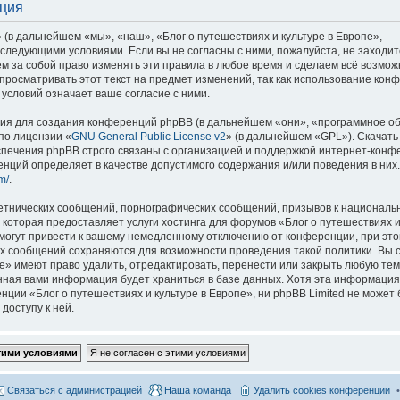
ация
 (в дальнейшем «мы», «наш», «Блог о путешествиях и культуре в Европе»,
со следующими условиями. Если вы не согласны с ними, пожалуйста, не заходит
м за собой право изменять эти правила в любое время и сделаем всё возмож
просматривать этот текст на предмет изменений, так как использование кон
условий означает ваше согласие с ними.
я для создания конференций phpBB (в дальнейшем «они», «программное о
по лицензии «
GNU General Public License v2
» (в дальнейшем «GPL»). Скачать
спечения phpBB строго связаны с организацией и поддержкой интернет-конф
ренций определяет в качестве допустимого содержания и/или поведения в них
m/
.
етнических сообщений, порнографических сообщений, призывов к национальн
которая предоставляет услуги хостинга для форумов «Блог о путешествиях и
огут привести к вашему немедленному отключению от конференции, при это
сех сообщений сохраняются для возможности проведения такой политики. Вы с
е» имеют право удалить, отредактировать, перенести или закрыть любую тем
ённая вами информация будет храниться в базе данных. Хотя эта информация
ии «Блог о путешествиях и культуре в Европе», ни phpBB Limited не может 
доступу к ней.
Связаться с администрацией
Наша команда
Удалить cookies конференции