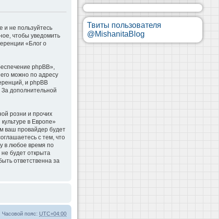
Твиты пользователя
е и не пользуйтесь
@MishanitaBlog
ное, чтобы уведомить
ференции «Блог о
беспечение phpBB»,
 его можно по адресу
еренций, и phpBB
. За дополнительной
ой розни и прочих
 культуре в Европе»
м ваш провайдер будет
оглашаетесь с тем, что
у в любое время по
 не будет открыта
быть ответственна за
Часовой пояс:
UTC+04:00