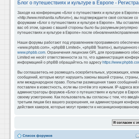
Блог о путешествиях и культуре в Европе - Регистр
Заходя на конференцию «Блог о путешествиях и культуре в Европе»
«http://www.mishanita.ru/forum»), вы подтверждаете своё согласие 
форумами «Блог о путешествиях и культуре в Европе». Мы оставляе
вас об этом, однако с вашей стороны было бы разумным регулярно 
путешествиях и культуре в Европе» после обновления/исправления 
Наши форумы работают под управлением программного обеспечени
«www.phpbb.com», «phpBB Limited», «phpBB Teams»), выпущенного 
www.phpbb.com
. Ограничения лицензии GPL для программного обе
Limited не несёт ответственности за то, что администрация конфе
информацией о phpBB обращайтесь по адресу
https://www.phpbb.co
Вы соглашаетесь не размещать оскорбительных, угрожающих, клев
сообщений, которые могут нарушить законы вашей страны, страны, 
или международное право. Попытки размещения таких сообщений м
поставлен в известность, если мы сочтём это нужным. IP-адреса в
администраторы форумов «Блог о путешествиях и культуре в Европ
своему усмотрению. Как пользователь вы согласны с тем, что введ
третьим лицам без вашего разрешения, ни администрация конференц
действия хакеров, которые могут привести к несанкционированному 
Список форумов