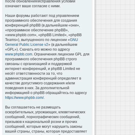
после обновления/исправления условий
означает ваше согласие с ними.
Наши форумы работают под управлением
программного обеспечения для создания
конференций phpBB (в дальнейшем «они»,
«программное обеспечение phpBB»,
«www.phpbb.com», «phpBB Limited», «phpBB
Teams»), выпущенного по лицензии «
GNU
General Public License v2
» (в дальнейшем
«GPL»). Скачать его можно по адресу
www.phpbb.com
. Ограничения лицензии GPL для
программного обеспечения phpBB строго
связаны с организацией и поддержкой
интернет-конференций, и phpBB Limited не
несёт ответственности за то, что
администрация конференций определяет в
качестве допустимого содержания и/или
поведения в них. За дополнительной
информацией о phpBB обращайтесь по адресу
https://www.phpbb.com/
.
Вы соглашаетесь не размещать
оскорбительных, угрожающих, клеветнических
сообщений, порнографических сообщений,
призывов к национальной розни и прочих
сообщений, которые могут нарушить законы
вашей страны, страны, которая предоставляет