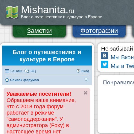
Mishanita.
ru
Блог о путешествиях и культуре в Европе
Заметки
Фотографии
Не забывай 
Блог о путешествиях и
Мы Вкон
культуре в Европе
Мы в Twi
Ссылки
FAQ
Вход
Список форумов
П
Понравилс
ои
Уважаемые посетители!
ск
Обращаем ваше внимание,
что с 2018 года форум
работает в режиме
"самоподдержания". У
администратора (Foxy) в
настоящее время нет