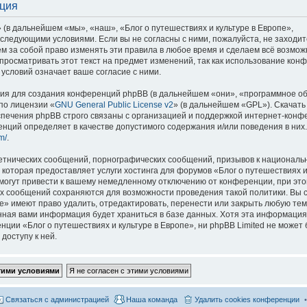
ация
 (в дальнейшем «мы», «наш», «Блог о путешествиях и культуре в Европе»,
со следующими условиями. Если вы не согласны с ними, пожалуйста, не заходит
м за собой право изменять эти правила в любое время и сделаем всё возмож
просматривать этот текст на предмет изменений, так как использование кон
условий означает ваше согласие с ними.
я для создания конференций phpBB (в дальнейшем «они», «программное о
по лицензии «
GNU General Public License v2
» (в дальнейшем «GPL»). Скачать
спечения phpBB строго связаны с организацией и поддержкой интернет-конф
ренций определяет в качестве допустимого содержания и/или поведения в них
m/
.
етнических сообщений, порнографических сообщений, призывов к национальн
которая предоставляет услуги хостинга для форумов «Блог о путешествиях и
огут привести к вашему немедленному отключению от конференции, при это
сех сообщений сохраняются для возможности проведения такой политики. Вы с
е» имеют право удалить, отредактировать, перенести или закрыть любую тем
ённая вами информация будет храниться в базе данных. Хотя эта информация
ии «Блог о путешествиях и культуре в Европе», ни phpBB Limited не может 
доступу к ней.
Связаться с администрацией
Наша команда
Удалить cookies конференции