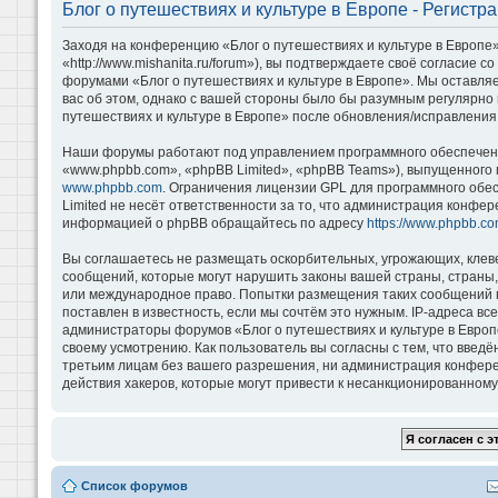
Блог о путешествиях и культуре в Европе - Регистр
Заходя на конференцию «Блог о путешествиях и культуре в Европе»
«http://www.mishanita.ru/forum»), вы подтверждаете своё согласие 
форумами «Блог о путешествиях и культуре в Европе». Мы оставляе
вас об этом, однако с вашей стороны было бы разумным регулярно 
путешествиях и культуре в Европе» после обновления/исправления 
Наши форумы работают под управлением программного обеспечени
«www.phpbb.com», «phpBB Limited», «phpBB Teams»), выпущенного 
www.phpbb.com
. Ограничения лицензии GPL для программного обе
Limited не несёт ответственности за то, что администрация конфе
информацией о phpBB обращайтесь по адресу
https://www.phpbb.co
Вы соглашаетесь не размещать оскорбительных, угрожающих, клев
сообщений, которые могут нарушить законы вашей страны, страны, 
или международное право. Попытки размещения таких сообщений м
поставлен в известность, если мы сочтём это нужным. IP-адреса в
администраторы форумов «Блог о путешествиях и культуре в Европ
своему усмотрению. Как пользователь вы согласны с тем, что введ
третьим лицам без вашего разрешения, ни администрация конференц
действия хакеров, которые могут привести к несанкционированному 
Список форумов