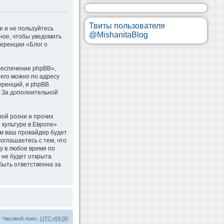
Твиты пользователя
е и не пользуйтесь
@MishanitaBlog
ное, чтобы уведомить
ференции «Блог о
беспечение phpBB»,
 его можно по адресу
еренций, и phpBB
. За дополнительной
ой розни и прочих
 культуре в Европе»
м ваш провайдер будет
оглашаетесь с тем, что
у в любое время по
 не будет открыта
быть ответственна за
Часовой пояс:
UTC+04:00