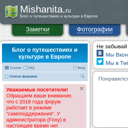
Mishanita.
ru
Блог о путешествиях и культуре в Европе
Заметки
Фотографии
Не забывай 
Блог о путешествиях и
Мы Вкон
культуре в Европе
Мы в Twi
Ссылки
FAQ
Вход
Список форумов
П
Понравилс
ои
Уважаемые посетители!
ск
Обращаем ваше внимание,
что с 2018 года форум
работает в режиме
"самоподдержания". У
администратора (Foxy) в
настоящее время нет