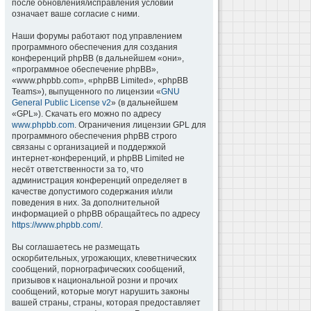
после обновления/исправления условий
означает ваше согласие с ними.
Наши форумы работают под управлением
программного обеспечения для создания
конференций phpBB (в дальнейшем «они»,
«программное обеспечение phpBB»,
«www.phpbb.com», «phpBB Limited», «phpBB
Teams»), выпущенного по лицензии «
GNU
General Public License v2
» (в дальнейшем
«GPL»). Скачать его можно по адресу
www.phpbb.com
. Ограничения лицензии GPL для
программного обеспечения phpBB строго
связаны с организацией и поддержкой
интернет-конференций, и phpBB Limited не
несёт ответственности за то, что
администрация конференций определяет в
качестве допустимого содержания и/или
поведения в них. За дополнительной
информацией о phpBB обращайтесь по адресу
https://www.phpbb.com/
.
Вы соглашаетесь не размещать
оскорбительных, угрожающих, клеветнических
сообщений, порнографических сообщений,
призывов к национальной розни и прочих
сообщений, которые могут нарушить законы
вашей страны, страны, которая предоставляет