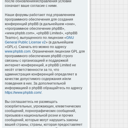
после обновления/исправления условий
означает ваше согласие с ними.
Наши форумы работают под управлением
программного обеспечения для создания
конференций phpBB (в дальнейшем «они»,
«программное обеспечение phpBB»,
«www.phpbb.com», «phpBB Limited», «phpBB
Teams»), выпущенного по лицензии «
GNU
General Public License v2
» (в дальнейшем
«GPL»). Скачать его можно по адресу
www.phpbb.com
. Ограничения лицензии GPL для
программного обеспечения phpBB строго
связаны с организацией и поддержкой
интернет-конференций, и phpBB Limited не
несёт ответственности за то, что
администрация конференций определяет в
качестве допустимого содержания и/или
поведения в них. За дополнительной
информацией о phpBB обращайтесь по адресу
https://www.phpbb.com/
.
Вы соглашаетесь не размещать
оскорбительных, угрожающих, клеветнических
сообщений, порнографических сообщений,
призывов к национальной розни и прочих
сообщений, которые могут нарушить законы
вашей страны, страны, которая предоставляет