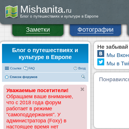
Mishanita.
ru
Блог о путешествиях и культуре в Европе
Заметки
Фотографии
Не забывай 
Блог о путешествиях и
Мы Вкон
культуре в Европе
Мы в Twi
Ссылки
FAQ
Вход
Список форумов
П
Понравилс
ои
Уважаемые посетители!
ск
Обращаем ваше внимание,
что с 2018 года форум
работает в режиме
"самоподдержания". У
администратора (Foxy) в
настоящее время нет