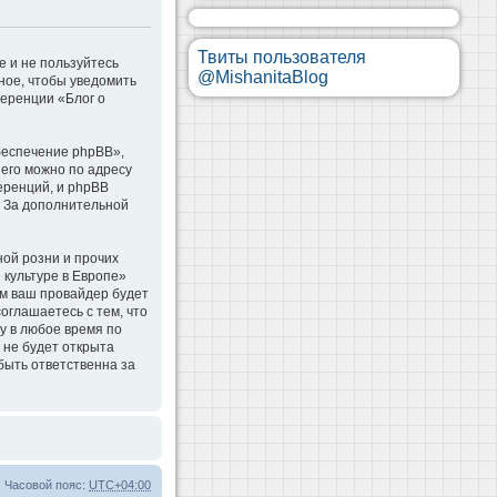
Твиты пользователя
е и не пользуйтесь
@MishanitaBlog
ное, чтобы уведомить
ференции «Блог о
беспечение phpBB»,
 его можно по адресу
еренций, и phpBB
. За дополнительной
ой розни и прочих
 культуре в Европе»
м ваш провайдер будет
оглашаетесь с тем, что
у в любое время по
 не будет открыта
быть ответственна за
Часовой пояс:
UTC+04:00