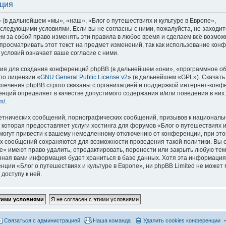
ация
 (в дальнейшем «мы», «наш», «Блог о путешествиях и культуре в Европе»,
со следующими условиями. Если вы не согласны с ними, пожалуйста, не заходит
м за собой право изменять эти правила в любое время и сделаем всё возмож
просматривать этот текст на предмет изменений, так как использование кон
условий означает ваше согласие с ними.
я для создания конференций phpBB (в дальнейшем «они», «программное о
по лицензии «
GNU General Public License v2
» (в дальнейшем «GPL»). Скачать
спечения phpBB строго связаны с организацией и поддержкой интернет-конф
ренций определяет в качестве допустимого содержания и/или поведения в них
m/
.
етнических сообщений, порнографических сообщений, призывов к национальн
которая предоставляет услуги хостинга для форумов «Блог о путешествиях и
огут привести к вашему немедленному отключению от конференции, при это
сех сообщений сохраняются для возможности проведения такой политики. Вы с
е» имеют право удалить, отредактировать, перенести или закрыть любую тем
ённая вами информация будет храниться в базе данных. Хотя эта информация
ии «Блог о путешествиях и культуре в Европе», ни phpBB Limited не может 
доступу к ней.
Связаться с администрацией
Наша команда
Удалить cookies конференции