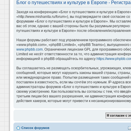
Блог о путешествиях и культуре в Европе - Регистр
Заходя на конференцию «Блог о путешествиях и культуре в Европе»
«http://www.mishanita.ru/forum»), вы подтверждаете своё согласие 
форумами «Блог о путешествиях и культуре в Европе». Мы оставляе
вас об этом, однако с вашей стороны было бы разумным регулярно 
путешествиях и культуре в Европе» после обновления/исправления 
Наши форумы работают под управлением программного обеспечени
«www.phpbb.com», «phpBB Limited», «phpBB Teams»), выпущенного 
www.phpbb.com
. Ограничения лицензии GPL для программного обе
Limited не несёт ответственности за то, что администрация конфе
информацией о phpBB обращайтесь по адресу
https://www.phpbb.co
Вы соглашаетесь не размещать оскорбительных, угрожающих, клев
сообщений, которые могут нарушить законы вашей страны, страны, 
или международное право. Попытки размещения таких сообщений м
поставлен в известность, если мы сочтём это нужным. IP-адреса в
администраторы форумов «Блог о путешествиях и культуре в Европ
своему усмотрению. Как пользователь вы согласны с тем, что введ
третьим лицам без вашего разрешения, ни администрация конференц
действия хакеров, которые могут привести к несанкционированному 
Список форумов