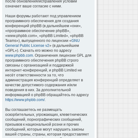
после обновления/исправления условий
означает ваше согласие с ними.
Наши форумы работают под управлением
программного обеспечения для создания
конференций phpBB (в дальнейшем «они»,
«программное обеспечение phpBB»,
«www.phpbb.com», «phpBB Limited», «phpBB
Teams»), выпущенного по лицензии «
GNU
General Public License v2
» (в дальнейшем
«GPL»). Скачать его можно по адресу
www.phpbb.com
. Ограничения лицензии GPL для
программного обеспечения phpBB строго
связаны с организацией и поддержкой
интернет-конференций, и phpBB Limited не
несёт ответственности за то, что
администрация конференций определяет в
качестве допустимого содержания и/или
поведения в них. За дополнительной
информацией о phpBB обращайтесь по адресу
https://www.phpbb.com/
.
Вы соглашаетесь не размещать
оскорбительных, угрожающих, клеветнических
сообщений, порнографических сообщений,
призывов к национальной розни и прочих
сообщений, которые могут нарушить законы
вашей страны, страны, которая предоставляет