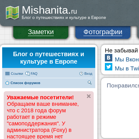
Mishanita.
ru
Блог о путешествиях и культуре в Европе
Заметки
Фотографии
Не забывай 
Блог о путешествиях и
Мы Вкон
культуре в Европе
Мы в Twi
Ссылки
FAQ
Вход
Список форумов
П
Понравилс
ои
Уважаемые посетители!
ск
Обращаем ваше внимание,
что с 2018 года форум
работает в режиме
"самоподдержания". У
администратора (Foxy) в
настоящее время нет