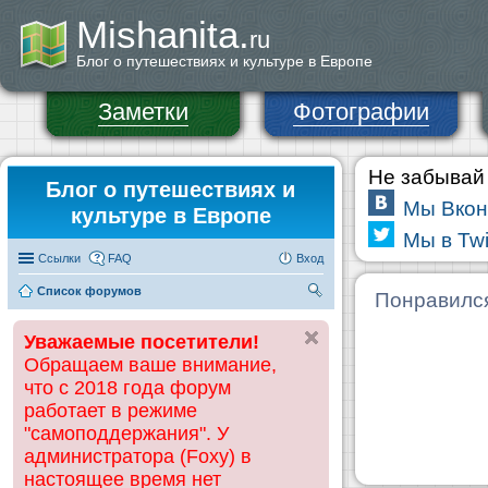
Mishanita.
ru
Блог о путешествиях и культуре в Европе
Заметки
Фотографии
Не забывай 
Блог о путешествиях и
Мы Вкон
культуре в Европе
Мы в Twi
Ссылки
FAQ
Вход
Список форумов
П
Понравилс
ои
Уважаемые посетители!
ск
Обращаем ваше внимание,
что с 2018 года форум
работает в режиме
"самоподдержания". У
администратора (Foxy) в
настоящее время нет