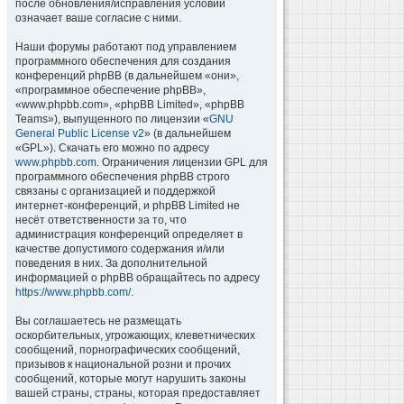
после обновления/исправления условий
означает ваше согласие с ними.
Наши форумы работают под управлением
программного обеспечения для создания
конференций phpBB (в дальнейшем «они»,
«программное обеспечение phpBB»,
«www.phpbb.com», «phpBB Limited», «phpBB
Teams»), выпущенного по лицензии «
GNU
General Public License v2
» (в дальнейшем
«GPL»). Скачать его можно по адресу
www.phpbb.com
. Ограничения лицензии GPL для
программного обеспечения phpBB строго
связаны с организацией и поддержкой
интернет-конференций, и phpBB Limited не
несёт ответственности за то, что
администрация конференций определяет в
качестве допустимого содержания и/или
поведения в них. За дополнительной
информацией о phpBB обращайтесь по адресу
https://www.phpbb.com/
.
Вы соглашаетесь не размещать
оскорбительных, угрожающих, клеветнических
сообщений, порнографических сообщений,
призывов к национальной розни и прочих
сообщений, которые могут нарушить законы
вашей страны, страны, которая предоставляет