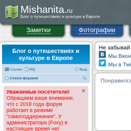
Mishanita.
ru
Блог о путешествиях и культуре в Европе
Заметки
Фотографии
Не забывай 
Блог о путешествиях и
Мы Вкон
культуре в Европе
Мы в Twi
Ссылки
FAQ
Вход
Список форумов
П
Понравилс
ои
Уважаемые посетители!
ск
Обращаем ваше внимание,
что с 2018 года форум
работает в режиме
"самоподдержания". У
администратора (Foxy) в
настоящее время нет