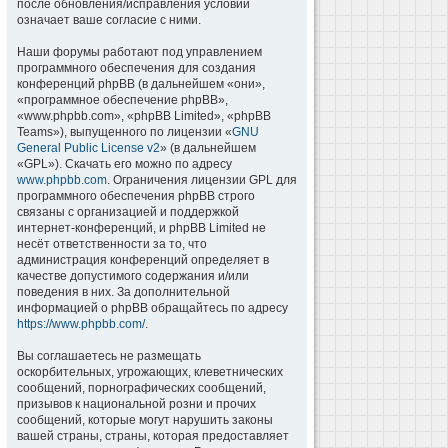
после обновления/исправления условий
означает ваше согласие с ними.
Наши форумы работают под управлением
программного обеспечения для создания
конференций phpBB (в дальнейшем «они»,
«программное обеспечение phpBB»,
«www.phpbb.com», «phpBB Limited», «phpBB
Teams»), выпущенного по лицензии «
GNU
General Public License v2
» (в дальнейшем
«GPL»). Скачать его можно по адресу
www.phpbb.com
. Ограничения лицензии GPL для
программного обеспечения phpBB строго
связаны с организацией и поддержкой
интернет-конференций, и phpBB Limited не
несёт ответственности за то, что
администрация конференций определяет в
качестве допустимого содержания и/или
поведения в них. За дополнительной
информацией о phpBB обращайтесь по адресу
https://www.phpbb.com/
.
Вы соглашаетесь не размещать
оскорбительных, угрожающих, клеветнических
сообщений, порнографических сообщений,
призывов к национальной розни и прочих
сообщений, которые могут нарушить законы
вашей страны, страны, которая предоставляет