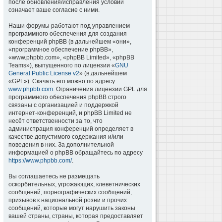
после обновления/исправления условий
означает ваше согласие с ними.
Наши форумы работают под управлением
программного обеспечения для создания
конференций phpBB (в дальнейшем «они»,
«программное обеспечение phpBB»,
«www.phpbb.com», «phpBB Limited», «phpBB
Teams»), выпущенного по лицензии «
GNU
General Public License v2
» (в дальнейшем
«GPL»). Скачать его можно по адресу
www.phpbb.com
. Ограничения лицензии GPL для
программного обеспечения phpBB строго
связаны с организацией и поддержкой
интернет-конференций, и phpBB Limited не
несёт ответственности за то, что
администрация конференций определяет в
качестве допустимого содержания и/или
поведения в них. За дополнительной
информацией о phpBB обращайтесь по адресу
https://www.phpbb.com/
.
Вы соглашаетесь не размещать
оскорбительных, угрожающих, клеветнических
сообщений, порнографических сообщений,
призывов к национальной розни и прочих
сообщений, которые могут нарушить законы
вашей страны, страны, которая предоставляет