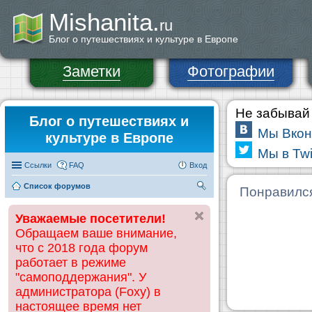
Mishanita.
ru
Блог о путешествиях и культуре в Европе
Заметки
Фотографии
Не забывай 
Блог о путешествиях и
Мы Вкон
культуре в Европе
Мы в Twi
Ссылки
FAQ
Вход
Список форумов
П
Понравилс
ои
Уважаемые посетители!
ск
Обращаем ваше внимание,
что с 2018 года форум
работает в режиме
"самоподдержания". У
администратора (Foxy) в
настоящее время нет