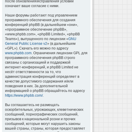
после обновления/исправления условий
означает ваше согласие с ними.
Наши форумы работают под управлением
программного обеспечения для создания
конференций phpBB (в дальнейшем «они»,
«программное обеспечение phpBB»,
«www.phpbb.com», «phpBB Limited», «phpBB
Teams»), выпущенного по лицензии «
GNU
General Public License v2
» (в дальнейшем
«GPL»). Скачать его можно по адресу
www.phpbb.com
. Ограничения лицензии GPL для
программного обеспечения phpBB строго
связаны с организацией и поддержкой
интернет-конференций, и phpBB Limited не
несёт ответственности за то, что
администрация конференций определяет в
качестве допустимого содержания и/или
поведения в них. За дополнительной
информацией о phpBB обращайтесь по адресу
https://www.phpbb.com/
.
Вы соглашаетесь не размещать
оскорбительных, угрожающих, клеветнических
сообщений, порнографических сообщений,
призывов к национальной розни и прочих
сообщений, которые могут нарушить законы
вашей страны, страны, которая предоставляет