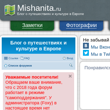
Mishanita.
ru
Блог о путешествиях и культуре в Европе
Заметки
Фотографии
Не забывай 
Блог о путешествиях и
Мы Вкон
культуре в Европе
Мы в Twi
Ссылки
FAQ
Вход
Список форумов
П
Понравилс
ои
Уважаемые посетители!
ск
Обращаем ваше внимание,
что с 2018 года форум
работает в режиме
"самоподдержания". У
администратора (Foxy) в
настоящее время нет