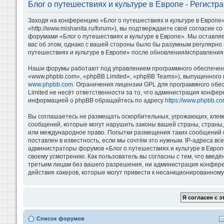
Блог о путешествиях и культуре в Европе - Регистр
Заходя на конференцию «Блог о путешествиях и культуре в Европе»
«http://www.mishanita.ru/forum»), вы подтверждаете своё согласие 
форумами «Блог о путешествиях и культуре в Европе». Мы оставляе
вас об этом, однако с вашей стороны было бы разумным регулярно 
путешествиях и культуре в Европе» после обновления/исправления 
Наши форумы работают под управлением программного обеспечени
«www.phpbb.com», «phpBB Limited», «phpBB Teams»), выпущенного 
www.phpbb.com
. Ограничения лицензии GPL для программного обе
Limited не несёт ответственности за то, что администрация конфе
информацией о phpBB обращайтесь по адресу
https://www.phpbb.co
Вы соглашаетесь не размещать оскорбительных, угрожающих, клев
сообщений, которые могут нарушить законы вашей страны, страны, 
или международное право. Попытки размещения таких сообщений м
поставлен в известность, если мы сочтём это нужным. IP-адреса в
администраторы форумов «Блог о путешествиях и культуре в Европ
своему усмотрению. Как пользователь вы согласны с тем, что введ
третьим лицам без вашего разрешения, ни администрация конференц
действия хакеров, которые могут привести к несанкционированному 
Список форумов