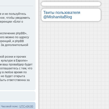
Твиты пользователя
е и не пользуйтесь
@MishanitaBlog
ное, чтобы уведомить
ференции «Блог о
беспечение phpBB»,
 его можно по адресу
еренций, и phpBB
. За дополнительной
ой розни и прочих
 культуре в Европе»
м ваш провайдер будет
оглашаетесь с тем, что
у в любое время по
 не будет открыта
быть ответственна за
Часовой пояс:
UTC+04:00