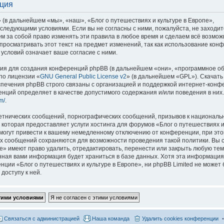
ация
 (в дальнейшем «мы», «наш», «Блог о путешествиях и культуре в Европе»,
со следующими условиями. Если вы не согласны с ними, пожалуйста, не заходит
м за собой право изменять эти правила в любое время и сделаем всё возмож
просматривать этот текст на предмет изменений, так как использование кон
условий означает ваше согласие с ними.
я для создания конференций phpBB (в дальнейшем «они», «программное о
по лицензии «
GNU General Public License v2
» (в дальнейшем «GPL»). Скачать
спечения phpBB строго связаны с организацией и поддержкой интернет-конф
ренций определяет в качестве допустимого содержания и/или поведения в них
m/
.
етнических сообщений, порнографических сообщений, призывов к национальн
которая предоставляет услуги хостинга для форумов «Блог о путешествиях и
огут привести к вашему немедленному отключению от конференции, при это
сех сообщений сохраняются для возможности проведения такой политики. Вы с
е» имеют право удалить, отредактировать, перенести или закрыть любую тем
ённая вами информация будет храниться в базе данных. Хотя эта информация
ии «Блог о путешествиях и культуре в Европе», ни phpBB Limited не может 
доступу к ней.
Связаться с администрацией
Наша команда
Удалить cookies конференции