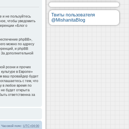
Твиты пользователя
е и не пользуйтесь
@MishanitaBlog
ное, чтобы уведомить
ференции «Блог о
беспечение phpBB»,
 его можно по адресу
еренций, и phpBB
. За дополнительной
ой розни и прочих
 культуре в Европе»
м ваш провайдер будет
оглашаетесь с тем, что
у в любое время по
 не будет открыта
быть ответственна за
Часовой пояс:
UTC+04:00