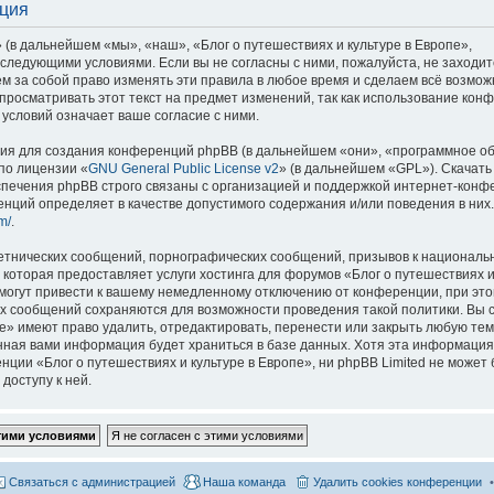
ация
 (в дальнейшем «мы», «наш», «Блог о путешествиях и культуре в Европе»,
со следующими условиями. Если вы не согласны с ними, пожалуйста, не заходит
м за собой право изменять эти правила в любое время и сделаем всё возмож
просматривать этот текст на предмет изменений, так как использование кон
условий означает ваше согласие с ними.
я для создания конференций phpBB (в дальнейшем «они», «программное о
по лицензии «
GNU General Public License v2
» (в дальнейшем «GPL»). Скачать
спечения phpBB строго связаны с организацией и поддержкой интернет-конф
ренций определяет в качестве допустимого содержания и/или поведения в них
m/
.
етнических сообщений, порнографических сообщений, призывов к национальн
которая предоставляет услуги хостинга для форумов «Блог о путешествиях и
огут привести к вашему немедленному отключению от конференции, при это
сех сообщений сохраняются для возможности проведения такой политики. Вы с
е» имеют право удалить, отредактировать, перенести или закрыть любую тем
ённая вами информация будет храниться в базе данных. Хотя эта информация
ии «Блог о путешествиях и культуре в Европе», ни phpBB Limited не может 
доступу к ней.
Связаться с администрацией
Наша команда
Удалить cookies конференции