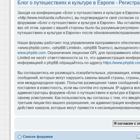
Блог о путешествиях и культуре в Европе - Регистр
Заходя на конференцию «Блог о путешествиях и культуре в Европе»
«http://www.mishanita.ru/forum»), вы подтверждаете своё согласие 
форумами «Блог о путешествиях и культуре в Европе». Мы оставляе
вас об этом, однако с вашей стороны было бы разумным регулярно 
путешествиях и культуре в Европе» после обновления/исправления 
Наши форумы работают под управлением программного обеспечени
«www.phpbb.com», «phpBB Limited», «phpBB Teams»), выпущенного 
www.phpbb.com
. Ограничения лицензии GPL для программного обе
Limited не несёт ответственности за то, что администрация конфе
информацией о phpBB обращайтесь по адресу
https://www.phpbb.co
Вы соглашаетесь не размещать оскорбительных, угрожающих, клев
сообщений, которые могут нарушить законы вашей страны, страны, 
или международное право. Попытки размещения таких сообщений м
поставлен в известность, если мы сочтём это нужным. IP-адреса в
администраторы форумов «Блог о путешествиях и культуре в Европ
своему усмотрению. Как пользователь вы согласны с тем, что введ
третьим лицам без вашего разрешения, ни администрация конференц
действия хакеров, которые могут привести к несанкционированному 
Список форумов