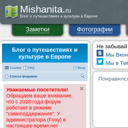
Mishanita.
ru
Блог о путешествиях и культуре в Европе
Заметки
Фотографии
Не забывай 
Блог о путешествиях и
Мы Вкон
культуре в Европе
Мы в Twi
Ссылки
FAQ
Вход
Список форумов
П
Понравилс
ои
Уважаемые посетители!
ск
Обращаем ваше внимание,
что с 2018 года форум
работает в режиме
"самоподдержания". У
администратора (Foxy) в
настоящее время нет