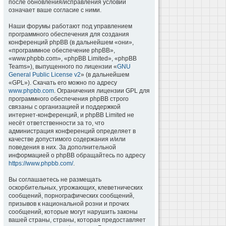
после обновления/исправления условий
означает ваше согласие с ними.
Наши форумы работают под управлением
программного обеспечения для создания
конференций phpBB (в дальнейшем «они»,
«программное обеспечение phpBB»,
«www.phpbb.com», «phpBB Limited», «phpBB
Teams»), выпущенного по лицензии «
GNU
General Public License v2
» (в дальнейшем
«GPL»). Скачать его можно по адресу
www.phpbb.com
. Ограничения лицензии GPL для
программного обеспечения phpBB строго
связаны с организацией и поддержкой
интернет-конференций, и phpBB Limited не
несёт ответственности за то, что
администрация конференций определяет в
качестве допустимого содержания и/или
поведения в них. За дополнительной
информацией о phpBB обращайтесь по адресу
https://www.phpbb.com/
.
Вы соглашаетесь не размещать
оскорбительных, угрожающих, клеветнических
сообщений, порнографических сообщений,
призывов к национальной розни и прочих
сообщений, которые могут нарушить законы
вашей страны, страны, которая предоставляет