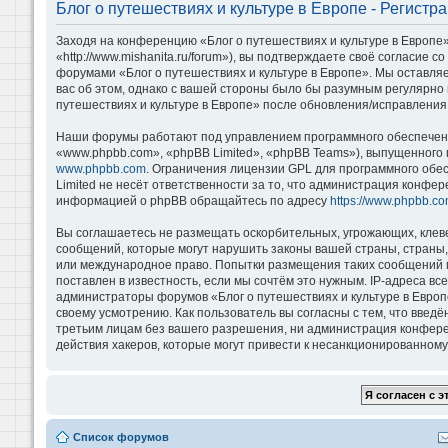
Блог о путешествиях и культуре в Европе - Регистр
Заходя на конференцию «Блог о путешествиях и культуре в Европе»
«http://www.mishanita.ru/forum»), вы подтверждаете своё согласие 
форумами «Блог о путешествиях и культуре в Европе». Мы оставляе
вас об этом, однако с вашей стороны было бы разумным регулярно 
путешествиях и культуре в Европе» после обновления/исправления 
Наши форумы работают под управлением программного обеспечени
«www.phpbb.com», «phpBB Limited», «phpBB Teams»), выпущенного 
www.phpbb.com
. Ограничения лицензии GPL для программного обе
Limited не несёт ответственности за то, что администрация конфе
информацией о phpBB обращайтесь по адресу
https://www.phpbb.co
Вы соглашаетесь не размещать оскорбительных, угрожающих, клев
сообщений, которые могут нарушить законы вашей страны, страны, 
или международное право. Попытки размещения таких сообщений м
поставлен в известность, если мы сочтём это нужным. IP-адреса в
администраторы форумов «Блог о путешествиях и культуре в Европ
своему усмотрению. Как пользователь вы согласны с тем, что введ
третьим лицам без вашего разрешения, ни администрация конференц
действия хакеров, которые могут привести к несанкционированному 
Список форумов