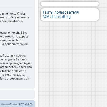
Твиты пользователя
е и не пользуйтесь
@MishanitaBlog
ное, чтобы уведомить
ференции «Блог о
беспечение phpBB»,
 его можно по адресу
еренций, и phpBB
. За дополнительной
ой розни и прочих
 культуре в Европе»
м ваш провайдер будет
оглашаетесь с тем, что
у в любое время по
 не будет открыта
быть ответственна за
Часовой пояс:
UTC+04:00