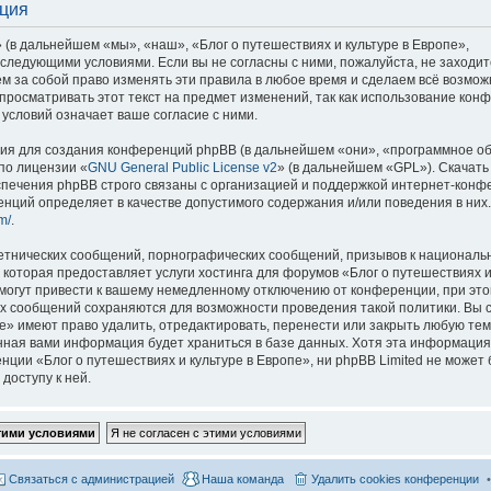
ация
 (в дальнейшем «мы», «наш», «Блог о путешествиях и культуре в Европе»,
со следующими условиями. Если вы не согласны с ними, пожалуйста, не заходит
м за собой право изменять эти правила в любое время и сделаем всё возмож
просматривать этот текст на предмет изменений, так как использование кон
условий означает ваше согласие с ними.
я для создания конференций phpBB (в дальнейшем «они», «программное о
по лицензии «
GNU General Public License v2
» (в дальнейшем «GPL»). Скачать
спечения phpBB строго связаны с организацией и поддержкой интернет-конф
ренций определяет в качестве допустимого содержания и/или поведения в них
m/
.
етнических сообщений, порнографических сообщений, призывов к национальн
которая предоставляет услуги хостинга для форумов «Блог о путешествиях и
огут привести к вашему немедленному отключению от конференции, при это
сех сообщений сохраняются для возможности проведения такой политики. Вы с
е» имеют право удалить, отредактировать, перенести или закрыть любую тем
ённая вами информация будет храниться в базе данных. Хотя эта информация
ии «Блог о путешествиях и культуре в Европе», ни phpBB Limited не может 
доступу к ней.
Связаться с администрацией
Наша команда
Удалить cookies конференции