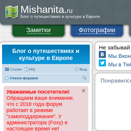
Mishanita.
ru
Блог о путешествиях и культуре в Европе
Заметки
Фотографии
Не забывай 
Блог о путешествиях и
Мы Вкон
культуре в Европе
Мы в Twi
Ссылки
FAQ
Вход
Список форумов
П
Понравилс
ои
Уважаемые посетители!
ск
Обращаем ваше внимание,
что с 2018 года форум
работает в режиме
"самоподдержания". У
администратора (Foxy) в
настоящее время нет