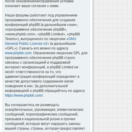
после обновления/исправления условий
означает ваше согласие с ними.
Наши форумы работают под управлением
программного обеспечения для создания
конференций phpBB (в дальнейшем «они»,
«программное обеспечение phpBB»,
«www.phpbb.com», «phpBB Limited», «phpBB
Teams»), выпущенного по лицензии «
GNU
General Public License v2
» (в дальнейшем
«GPL»). Скачать его можно по адресу
www.phpbb.com
. Ограничения лицензии GPL для
программного обеспечения phpBB строго
связаны с организацией и поддержкой
интернет-конференций, и phpBB Limited не
несёт ответственности за то, что
администрация конференций определяет в
качестве допустимого содержания и/или
поведения в них. За дополнительной
информацией о phpBB обращайтесь по адресу
https://www.phpbb.com/
.
Вы соглашаетесь не размещать
оскорбительных, угрожающих, клеветнических
сообщений, порнографических сообщений,
призывов к национальной розни и прочих
сообщений, которые могут нарушить законы
вашей страны, страны, которая предоставляет