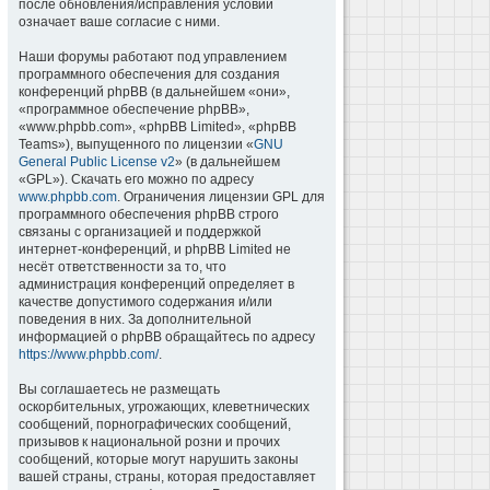
после обновления/исправления условий
означает ваше согласие с ними.
Наши форумы работают под управлением
программного обеспечения для создания
конференций phpBB (в дальнейшем «они»,
«программное обеспечение phpBB»,
«www.phpbb.com», «phpBB Limited», «phpBB
Teams»), выпущенного по лицензии «
GNU
General Public License v2
» (в дальнейшем
«GPL»). Скачать его можно по адресу
www.phpbb.com
. Ограничения лицензии GPL для
программного обеспечения phpBB строго
связаны с организацией и поддержкой
интернет-конференций, и phpBB Limited не
несёт ответственности за то, что
администрация конференций определяет в
качестве допустимого содержания и/или
поведения в них. За дополнительной
информацией о phpBB обращайтесь по адресу
https://www.phpbb.com/
.
Вы соглашаетесь не размещать
оскорбительных, угрожающих, клеветнических
сообщений, порнографических сообщений,
призывов к национальной розни и прочих
сообщений, которые могут нарушить законы
вашей страны, страны, которая предоставляет