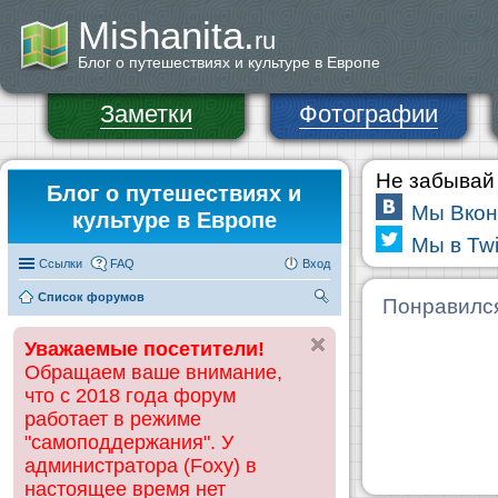
Mishanita.
ru
Блог о путешествиях и культуре в Европе
Заметки
Фотографии
Не забывай 
Блог о путешествиях и
Мы Вкон
культуре в Европе
Мы в Twi
Ссылки
FAQ
Вход
Список форумов
П
Понравилс
ои
Уважаемые посетители!
ск
Обращаем ваше внимание,
что с 2018 года форум
работает в режиме
"самоподдержания". У
администратора (Foxy) в
настоящее время нет