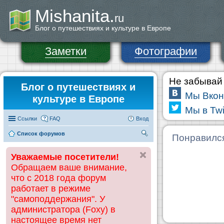
Mishanita.
ru
Блог о путешествиях и культуре в Европе
Заметки
Фотографии
Не забывай 
Блог о путешествиях и
Мы Вкон
культуре в Европе
Мы в Twi
Ссылки
FAQ
Вход
Список форумов
П
Понравилс
ои
Уважаемые посетители!
ск
Обращаем ваше внимание,
что с 2018 года форум
работает в режиме
"самоподдержания". У
администратора (Foxy) в
настоящее время нет