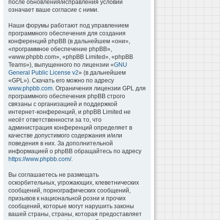
после обновления/исправления условий
означает ваше согласие с ними.
Наши форумы работают под управлением
программного обеспечения для создания
конференций phpBB (в дальнейшем «они»,
«программное обеспечение phpBB»,
«www.phpbb.com», «phpBB Limited», «phpBB
Teams»), выпущенного по лицензии «
GNU
General Public License v2
» (в дальнейшем
«GPL»). Скачать его можно по адресу
www.phpbb.com
. Ограничения лицензии GPL для
программного обеспечения phpBB строго
связаны с организацией и поддержкой
интернет-конференций, и phpBB Limited не
несёт ответственности за то, что
администрация конференций определяет в
качестве допустимого содержания и/или
поведения в них. За дополнительной
информацией о phpBB обращайтесь по адресу
https://www.phpbb.com/
.
Вы соглашаетесь не размещать
оскорбительных, угрожающих, клеветнических
сообщений, порнографических сообщений,
призывов к национальной розни и прочих
сообщений, которые могут нарушить законы
вашей страны, страны, которая предоставляет