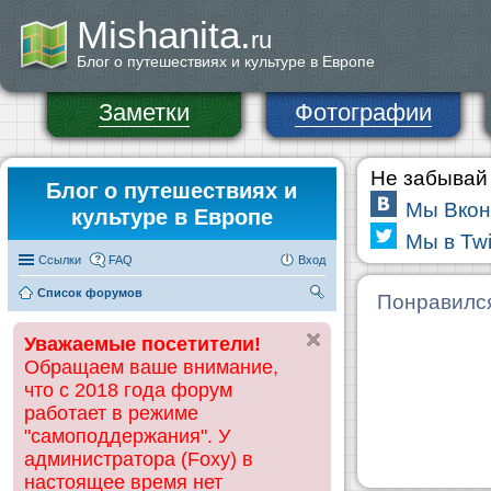
Mishanita.
ru
Блог о путешествиях и культуре в Европе
Заметки
Фотографии
Не забывай 
Блог о путешествиях и
Мы Вкон
культуре в Европе
Мы в Twi
Ссылки
FAQ
Вход
Список форумов
П
Понравилс
ои
Уважаемые посетители!
ск
Обращаем ваше внимание,
что с 2018 года форум
работает в режиме
"самоподдержания". У
администратора (Foxy) в
настоящее время нет