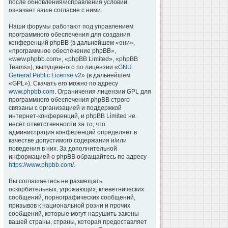
после обновления/исправления условий
означает ваше согласие с ними.
Наши форумы работают под управлением
программного обеспечения для создания
конференций phpBB (в дальнейшем «они»,
«программное обеспечение phpBB»,
«www.phpbb.com», «phpBB Limited», «phpBB
Teams»), выпущенного по лицензии «
GNU
General Public License v2
» (в дальнейшем
«GPL»). Скачать его можно по адресу
www.phpbb.com
. Ограничения лицензии GPL для
программного обеспечения phpBB строго
связаны с организацией и поддержкой
интернет-конференций, и phpBB Limited не
несёт ответственности за то, что
администрация конференций определяет в
качестве допустимого содержания и/или
поведения в них. За дополнительной
информацией о phpBB обращайтесь по адресу
https://www.phpbb.com/
.
Вы соглашаетесь не размещать
оскорбительных, угрожающих, клеветнических
сообщений, порнографических сообщений,
призывов к национальной розни и прочих
сообщений, которые могут нарушить законы
вашей страны, страны, которая предоставляет