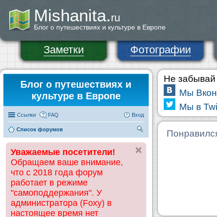
Mishanita.
ru
Блог о путешествиях и культуре в Европе
Заметки
Фотографии
Не забывай 
Блог о путешествиях и
Мы Вкон
культуре в Европе
Мы в Twi
Ссылки
FAQ
Вход
Список форумов
П
Понравилс
ои
Уважаемые посетители!
ск
Обращаем ваше внимание,
что с 2018 года форум
работает в режиме
"самоподдержания". У
администратора (Foxy) в
настоящее время нет