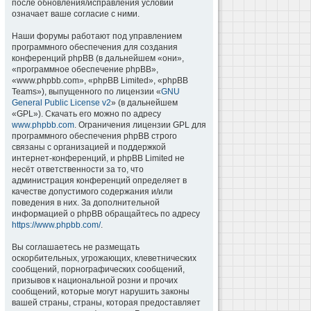
после обновления/исправления условий
означает ваше согласие с ними.
Наши форумы работают под управлением
программного обеспечения для создания
конференций phpBB (в дальнейшем «они»,
«программное обеспечение phpBB»,
«www.phpbb.com», «phpBB Limited», «phpBB
Teams»), выпущенного по лицензии «
GNU
General Public License v2
» (в дальнейшем
«GPL»). Скачать его можно по адресу
www.phpbb.com
. Ограничения лицензии GPL для
программного обеспечения phpBB строго
связаны с организацией и поддержкой
интернет-конференций, и phpBB Limited не
несёт ответственности за то, что
администрация конференций определяет в
качестве допустимого содержания и/или
поведения в них. За дополнительной
информацией о phpBB обращайтесь по адресу
https://www.phpbb.com/
.
Вы соглашаетесь не размещать
оскорбительных, угрожающих, клеветнических
сообщений, порнографических сообщений,
призывов к национальной розни и прочих
сообщений, которые могут нарушить законы
вашей страны, страны, которая предоставляет