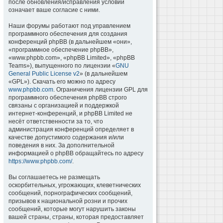
после обновления/исправления условий
означает ваше согласие с ними.
Наши форумы работают под управлением
программного обеспечения для создания
конференций phpBB (в дальнейшем «они»,
«программное обеспечение phpBB»,
«www.phpbb.com», «phpBB Limited», «phpBB
Teams»), выпущенного по лицензии «
GNU
General Public License v2
» (в дальнейшем
«GPL»). Скачать его можно по адресу
www.phpbb.com
. Ограничения лицензии GPL для
программного обеспечения phpBB строго
связаны с организацией и поддержкой
интернет-конференций, и phpBB Limited не
несёт ответственности за то, что
администрация конференций определяет в
качестве допустимого содержания и/или
поведения в них. За дополнительной
информацией о phpBB обращайтесь по адресу
https://www.phpbb.com/
.
Вы соглашаетесь не размещать
оскорбительных, угрожающих, клеветнических
сообщений, порнографических сообщений,
призывов к национальной розни и прочих
сообщений, которые могут нарушить законы
вашей страны, страны, которая предоставляет