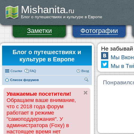
Mishanita.
ru
Блог о путешествиях и культуре в Европе
Заметки
Фотографии
Не забывай 
Блог о путешествиях и
Мы Вкон
культуре в Европе
Мы в Twi
Ссылки
FAQ
Вход
Список форумов
П
Понравилс
ои
Уважаемые посетители!
ск
Обращаем ваше внимание,
что с 2018 года форум
работает в режиме
"самоподдержания". У
администратора (Foxy) в
настоящее время нет