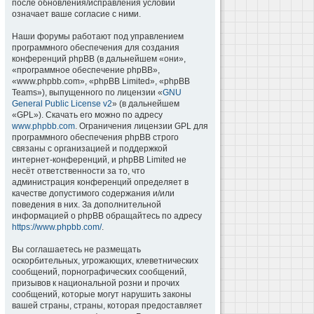
после обновления/исправления условий
означает ваше согласие с ними.
Наши форумы работают под управлением
программного обеспечения для создания
конференций phpBB (в дальнейшем «они»,
«программное обеспечение phpBB»,
«www.phpbb.com», «phpBB Limited», «phpBB
Teams»), выпущенного по лицензии «
GNU
General Public License v2
» (в дальнейшем
«GPL»). Скачать его можно по адресу
www.phpbb.com
. Ограничения лицензии GPL для
программного обеспечения phpBB строго
связаны с организацией и поддержкой
интернет-конференций, и phpBB Limited не
несёт ответственности за то, что
администрация конференций определяет в
качестве допустимого содержания и/или
поведения в них. За дополнительной
информацией о phpBB обращайтесь по адресу
https://www.phpbb.com/
.
Вы соглашаетесь не размещать
оскорбительных, угрожающих, клеветнических
сообщений, порнографических сообщений,
призывов к национальной розни и прочих
сообщений, которые могут нарушить законы
вашей страны, страны, которая предоставляет