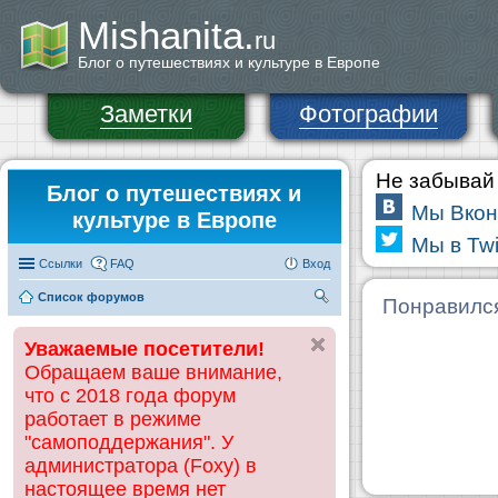
Mishanita.
ru
Блог о путешествиях и культуре в Европе
Заметки
Фотографии
Не забывай 
Блог о путешествиях и
Мы Вкон
культуре в Европе
Мы в Twi
Ссылки
FAQ
Вход
Список форумов
П
Понравилс
ои
Уважаемые посетители!
ск
Обращаем ваше внимание,
что с 2018 года форум
работает в режиме
"самоподдержания". У
администратора (Foxy) в
настоящее время нет