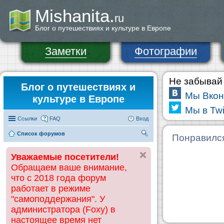
Mishanita.
ru
Блог о путешествиях и культуре в Европе
Заметки
Фотографии
Не забывай 
Блог о путешествиях и
Мы Вкон
культуре в Европе
Мы в Twi
Ссылки
FAQ
Вход
Список форумов
П
Понравилс
ои
Уважаемые посетители!
ск
Обращаем ваше внимание,
что с 2018 года форум
работает в режиме
"самоподдержания". У
администратора (Foxy) в
настоящее время нет