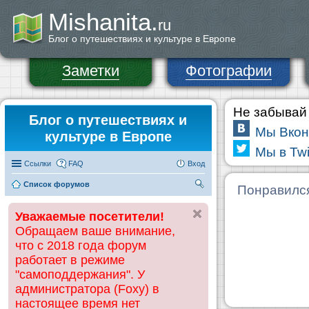
Mishanita.
ru
Блог о путешествиях и культуре в Европе
Заметки
Фотографии
Не забывай 
Блог о путешествиях и
Мы Вкон
культуре в Европе
Мы в Twi
Ссылки
FAQ
Вход
Список форумов
П
Понравилс
ои
Уважаемые посетители!
ск
Обращаем ваше внимание,
что с 2018 года форум
работает в режиме
"самоподдержания". У
администратора (Foxy) в
настоящее время нет