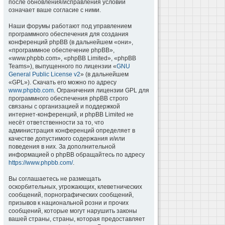
после обновления/исправления условий
означает ваше согласие с ними.
Наши форумы работают под управлением
программного обеспечения для создания
конференций phpBB (в дальнейшем «они»,
«программное обеспечение phpBB»,
«www.phpbb.com», «phpBB Limited», «phpBB
Teams»), выпущенного по лицензии «
GNU
General Public License v2
» (в дальнейшем
«GPL»). Скачать его можно по адресу
www.phpbb.com
. Ограничения лицензии GPL для
программного обеспечения phpBB строго
связаны с организацией и поддержкой
интернет-конференций, и phpBB Limited не
несёт ответственности за то, что
администрация конференций определяет в
качестве допустимого содержания и/или
поведения в них. За дополнительной
информацией о phpBB обращайтесь по адресу
https://www.phpbb.com/
.
Вы соглашаетесь не размещать
оскорбительных, угрожающих, клеветнических
сообщений, порнографических сообщений,
призывов к национальной розни и прочих
сообщений, которые могут нарушить законы
вашей страны, страны, которая предоставляет