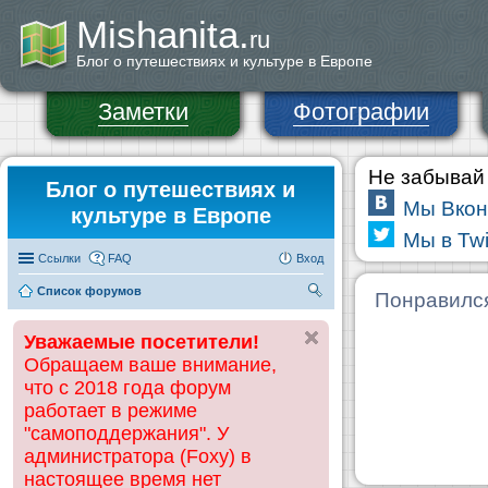
Mishanita.
ru
Блог о путешествиях и культуре в Европе
Заметки
Фотографии
Не забывай 
Блог о путешествиях и
Мы Вкон
культуре в Европе
Мы в Twi
Ссылки
FAQ
Вход
Список форумов
П
Понравилс
ои
Уважаемые посетители!
ск
Обращаем ваше внимание,
что с 2018 года форум
работает в режиме
"самоподдержания". У
администратора (Foxy) в
настоящее время нет