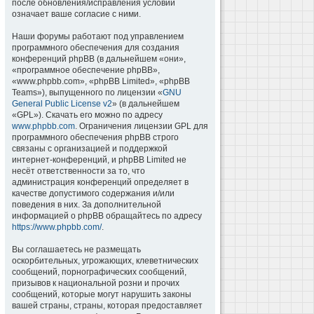
после обновления/исправления условий
означает ваше согласие с ними.
Наши форумы работают под управлением
программного обеспечения для создания
конференций phpBB (в дальнейшем «они»,
«программное обеспечение phpBB»,
«www.phpbb.com», «phpBB Limited», «phpBB
Teams»), выпущенного по лицензии «
GNU
General Public License v2
» (в дальнейшем
«GPL»). Скачать его можно по адресу
www.phpbb.com
. Ограничения лицензии GPL для
программного обеспечения phpBB строго
связаны с организацией и поддержкой
интернет-конференций, и phpBB Limited не
несёт ответственности за то, что
администрация конференций определяет в
качестве допустимого содержания и/или
поведения в них. За дополнительной
информацией о phpBB обращайтесь по адресу
https://www.phpbb.com/
.
Вы соглашаетесь не размещать
оскорбительных, угрожающих, клеветнических
сообщений, порнографических сообщений,
призывов к национальной розни и прочих
сообщений, которые могут нарушить законы
вашей страны, страны, которая предоставляет