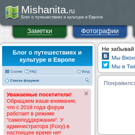
Mishanita.
ru
Блог о путешествиях и культуре в Европе
Заметки
Фотографии
Не забывай 
Блог о путешествиях и
Мы Вкон
культуре в Европе
Мы в Twi
Ссылки
FAQ
Вход
Список форумов
П
Понравилс
ои
Уважаемые посетители!
ск
Обращаем ваше внимание,
что с 2018 года форум
работает в режиме
"самоподдержания". У
администратора (Foxy) в
настоящее время нет