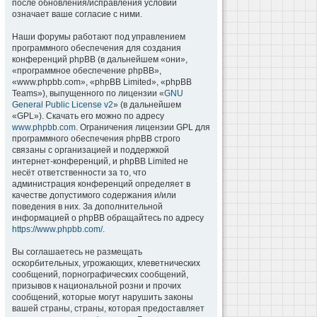
после обновления/исправления условий
означает ваше согласие с ними.
Наши форумы работают под управлением
программного обеспечения для создания
конференций phpBB (в дальнейшем «они»,
«программное обеспечение phpBB»,
«www.phpbb.com», «phpBB Limited», «phpBB
Teams»), выпущенного по лицензии «
GNU
General Public License v2
» (в дальнейшем
«GPL»). Скачать его можно по адресу
www.phpbb.com
. Ограничения лицензии GPL для
программного обеспечения phpBB строго
связаны с организацией и поддержкой
интернет-конференций, и phpBB Limited не
несёт ответственности за то, что
администрация конференций определяет в
качестве допустимого содержания и/или
поведения в них. За дополнительной
информацией о phpBB обращайтесь по адресу
https://www.phpbb.com/
.
Вы соглашаетесь не размещать
оскорбительных, угрожающих, клеветнических
сообщений, порнографических сообщений,
призывов к национальной розни и прочих
сообщений, которые могут нарушить законы
вашей страны, страны, которая предоставляет