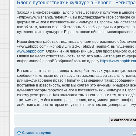
Блог о путешествиях и культуре в Европе - Регистр
Заходя на конференцию «Блог о путешествиях и культуре в Европе»
«http://www.mishanita.ru/forum»), вы подтверждаете своё согласие 
форумами «Блог о путешествиях и культуре в Европе». Мы оставляе
вас об этом, однако с вашей стороны было бы разумным регулярно 
путешествиях и культуре в Европе» после обновления/исправления 
Наши форумы работают под управлением программного обеспечени
«www.phpbb.com», «phpBB Limited», «phpBB Teams»), выпущенного 
www.phpbb.com
. Ограничения лицензии GPL для программного обе
Limited не несёт ответственности за то, что администрация конфе
информацией о phpBB обращайтесь по адресу
https://www.phpbb.co
Вы соглашаетесь не размещать оскорбительных, угрожающих, клев
сообщений, которые могут нарушить законы вашей страны, страны, 
или международное право. Попытки размещения таких сообщений м
поставлен в известность, если мы сочтём это нужным. IP-адреса в
администраторы форумов «Блог о путешествиях и культуре в Европ
своему усмотрению. Как пользователь вы согласны с тем, что введ
третьим лицам без вашего разрешения, ни администрация конференц
действия хакеров, которые могут привести к несанкционированному 
Список форумов