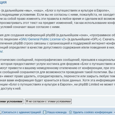
ация
 (в дальнейшем «мы», «наш», «Блог о путешествиях и культуре в Европе»,
со следующими условиями. Если вы не согласны с ними, пожалуйста, не заходит
м за собой право изменять эти правила в любое время и сделаем всё возмож
просматривать этот текст на предмет изменений, так как использование кон
условий означает ваше согласие с ними.
я для создания конференций phpBB (в дальнейшем «они», «программное о
по лицензии «
GNU General Public License v2
» (в дальнейшем «GPL»). Скачать
спечения phpBB строго связаны с организацией и поддержкой интернет-конф
ренций определяет в качестве допустимого содержания и/или поведения в них
m/
.
етнических сообщений, порнографических сообщений, призывов к национальн
которая предоставляет услуги хостинга для форумов «Блог о путешествиях и
огут привести к вашему немедленному отключению от конференции, при это
сех сообщений сохраняются для возможности проведения такой политики. Вы с
е» имеют право удалить, отредактировать, перенести или закрыть любую тем
ённая вами информация будет храниться в базе данных. Хотя эта информация
ии «Блог о путешествиях и культуре в Европе», ни phpBB Limited не может 
доступу к ней.
Связаться с администрацией
Наша команда
Удалить cookies конференции