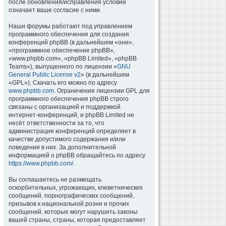
после обновления/исправления условий
означает ваше согласие с ними.
Наши форумы работают под управлением
программного обеспечения для создания
конференций phpBB (в дальнейшем «они»,
«программное обеспечение phpBB»,
«www.phpbb.com», «phpBB Limited», «phpBB
Teams»), выпущенного по лицензии «
GNU
General Public License v2
» (в дальнейшем
«GPL»). Скачать его можно по адресу
www.phpbb.com
. Ограничения лицензии GPL для
программного обеспечения phpBB строго
связаны с организацией и поддержкой
интернет-конференций, и phpBB Limited не
несёт ответственности за то, что
администрация конференций определяет в
качестве допустимого содержания и/или
поведения в них. За дополнительной
информацией о phpBB обращайтесь по адресу
https://www.phpbb.com/
.
Вы соглашаетесь не размещать
оскорбительных, угрожающих, клеветнических
сообщений, порнографических сообщений,
призывов к национальной розни и прочих
сообщений, которые могут нарушить законы
вашей страны, страны, которая предоставляет