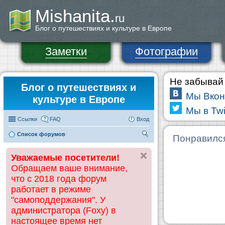
Mishanita.
ru
Блог о путешествиях и культуре в Европе
Заметки
Фотографии
Не забывай 
Блог о путешествиях и
Мы Вкон
культуре в Европе
Мы в Twi
Ссылки
FAQ
Вход
Список форумов
П
Понравилс
ои
Уважаемые посетители!
ск
Обращаем ваше внимание,
что с 2018 года форум
работает в режиме
"самоподдержания". У
администратора (Foxy) в
настоящее время нет