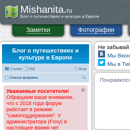
Mishanita.
ru
Блог о путешествиях и культуре в Европе
Заметки
Фотографии
Не забывай 
Блог о путешествиях и
Мы Вкон
культуре в Европе
Мы в Twi
Ссылки
FAQ
Вход
Список форумов
П
Понравилс
ои
Уважаемые посетители!
ск
Обращаем ваше внимание,
что с 2018 года форум
работает в режиме
"самоподдержания". У
администратора (Foxy) в
настоящее время нет