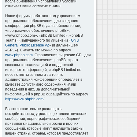
после обновления/исправления условий
означает ваше согласие с ними.
Наши форумы работают под управлением
программного обеспечения для создания
конференций phpBB (в дальнейшем «они»,
«программное обеспечение phpBB»,
«www.phpbb.com», «phpBB Limited», «phpBB
Teams»), выпущенного по лицензии «
GNU
General Public License v2
» (в дальнейшем
«GPL»). Скачать его можно по адресу
www.phpbb.com
. Ограничения лицензии GPL для
программного обеспечения phpBB строго
связаны с организацией и поддержкой
интернет-конференций, и phpBB Limited не
несёт ответственности за то, что
администрация конференций определяет в
качестве допустимого содержания и/или
поведения в них. За дополнительной
информацией о phpBB обращайтесь по адресу
https://www.phpbb.com/
.
Вы соглашаетесь не размещать
оскорбительных, угрожающих, клеветнических
сообщений, порнографических сообщений,
призывов к национальной розни и прочих
сообщений, которые могут нарушить законы
вашей страны, страны, которая предоставляет