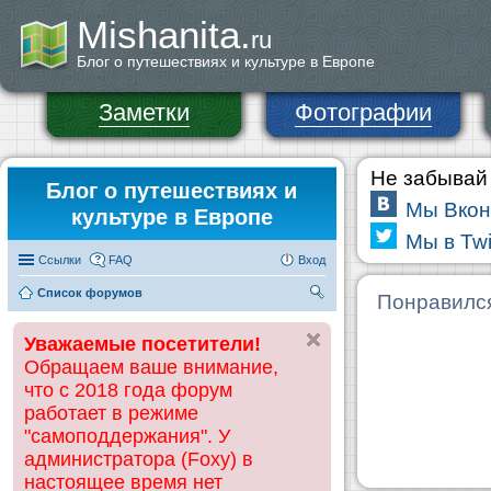
Mishanita.
ru
Блог о путешествиях и культуре в Европе
Заметки
Фотографии
Не забывай 
Блог о путешествиях и
Мы Вкон
культуре в Европе
Мы в Twi
Ссылки
FAQ
Вход
Список форумов
П
Понравилс
ои
Уважаемые посетители!
ск
Обращаем ваше внимание,
что с 2018 года форум
работает в режиме
"самоподдержания". У
администратора (Foxy) в
настоящее время нет