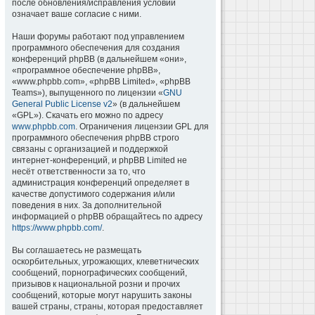
после обновления/исправления условий
означает ваше согласие с ними.
Наши форумы работают под управлением
программного обеспечения для создания
конференций phpBB (в дальнейшем «они»,
«программное обеспечение phpBB»,
«www.phpbb.com», «phpBB Limited», «phpBB
Teams»), выпущенного по лицензии «
GNU
General Public License v2
» (в дальнейшем
«GPL»). Скачать его можно по адресу
www.phpbb.com
. Ограничения лицензии GPL для
программного обеспечения phpBB строго
связаны с организацией и поддержкой
интернет-конференций, и phpBB Limited не
несёт ответственности за то, что
администрация конференций определяет в
качестве допустимого содержания и/или
поведения в них. За дополнительной
информацией о phpBB обращайтесь по адресу
https://www.phpbb.com/
.
Вы соглашаетесь не размещать
оскорбительных, угрожающих, клеветнических
сообщений, порнографических сообщений,
призывов к национальной розни и прочих
сообщений, которые могут нарушить законы
вашей страны, страны, которая предоставляет