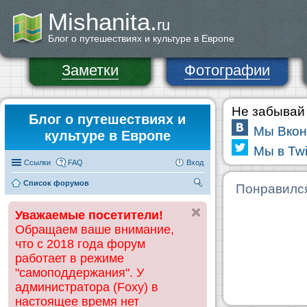
Mishanita.
ru
Блог о путешествиях и культуре в Европе
Заметки
Фотографии
Не забывай 
Блог о путешествиях и
Мы Вкон
культуре в Европе
Мы в Twi
Ссылки
FAQ
Вход
Список форумов
П
Понравилс
ои
Уважаемые посетители!
ск
Обращаем ваше внимание,
что с 2018 года форум
работает в режиме
"самоподдержания". У
администратора (Foxy) в
настоящее время нет