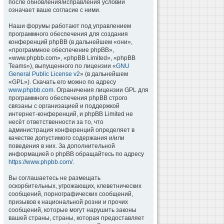
после обновления/исправления условий
означает ваше согласие с ними.
Наши форумы работают под управлением
программного обеспечения для создания
конференций phpBB (в дальнейшем «они»,
«программное обеспечение phpBB»,
«www.phpbb.com», «phpBB Limited», «phpBB
Teams»), выпущенного по лицензии «
GNU
General Public License v2
» (в дальнейшем
«GPL»). Скачать его можно по адресу
www.phpbb.com
. Ограничения лицензии GPL для
программного обеспечения phpBB строго
связаны с организацией и поддержкой
интернет-конференций, и phpBB Limited не
несёт ответственности за то, что
администрация конференций определяет в
качестве допустимого содержания и/или
поведения в них. За дополнительной
информацией о phpBB обращайтесь по адресу
https://www.phpbb.com/
.
Вы соглашаетесь не размещать
оскорбительных, угрожающих, клеветнических
сообщений, порнографических сообщений,
призывов к национальной розни и прочих
сообщений, которые могут нарушить законы
вашей страны, страны, которая предоставляет